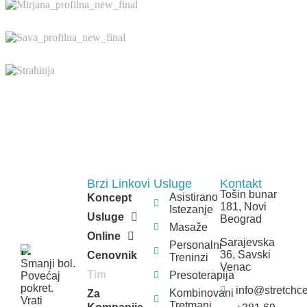
Brzi Linkovi
Usluge
Kontakt
Tošin bunar
Asistirano
Koncept
181, Novi
Istezanje
Usluge
Beograd
Masaže
Online
Sarajevska
Personalni
36, Savski
Cenovnik
Treninzi
Smanji bol.
Venac
Tim
Presoterapija
Povećaj
pokret.
info@stretchce
Kombinovani
Za
Vrati
Tretmani