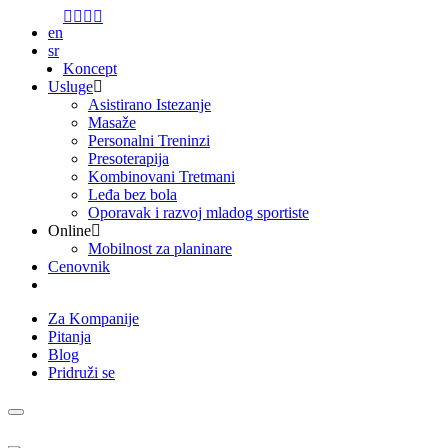
content
en
sr
Koncept
Usluge
Asistirano Istezanje
Masaže
Personalni Treninzi
Presoterapija
Kombinovani Tretmani
Leđa bez bola
Oporavak i razvoj mladog sportiste
Online
Mobilnost za planinare
Cenovnik
Tim
Za Kompanije
Pitanja
Blog
Pridruži se