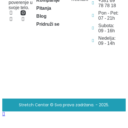
Kompanije
+381 69
poverenje u
78 78 18
svoje telo.
Pitanja
Pon - Pet:
Blog
07 - 21h
Pridruži se
Subota:
09 - 16h
Nedelja:
09 - 14h
Stretch Centar © Sva prava zadržana. - 2025.