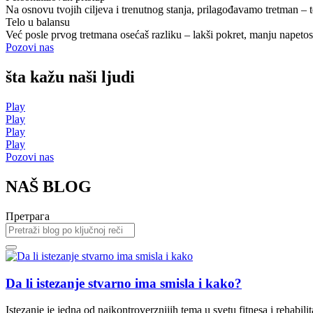
Na osnovu tvojih ciljeva i trenutnog stanja, prilagođavamo tretman – t
Telo u balansu
Već posle prvog tretmana osećaš razliku – lakši pokret, manju napetos
Pozovi nas
šta kažu naši ljudi
Play
Play
Play
Play
Pozovi nas
NAŠ BLOG
Претрага
Da li istezanje stvarno ima smisla i kako?
Istezanje je jedna od najkontroverznijih tema u svetu fitnesа i rehabi