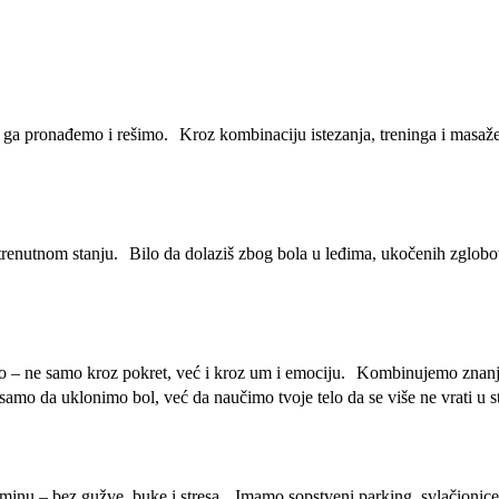
da ga pronađemo i rešimo. Kroz kombinaciju istezanja, treninga i masaž
renutnom stanju. Bilo da dolaziš zbog bola u leđima, ukočenih zglobova, 
 telo – ne samo kroz pokret, već i kroz um i emociju. Kombinujemo znanj
e samo da uklonimo bol, već da naučimo tvoje telo da se više ne vrati u s
 terminu – bez gužve, buke i stresa. Imamo sopstveni parking, svlačionic