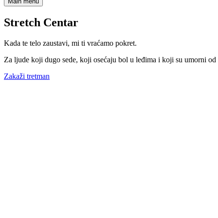
Main menu
Stretch Centar
Kada te telo zaustavi, mi ti vraćamo pokret.
Za ljude koji dugo sede, koji osećaju bol u leđima i koji su umorni od 
Zakaži tretman