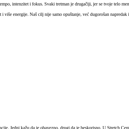
empo, intenzitet i fokus. Svaki tretman je drugačiji, jer se tvoje telo 
t i više energije. Naš cilj nije samo opuštanje, već dugorošan napreda
litacije. Jedni kažu da je obavezno, drugi da je beskorisno. U Stretch 