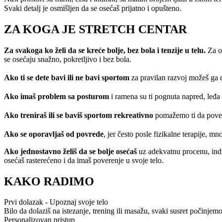
Svaki detalj je osmišljen da se osećaš prijatno i opušteno.
ZA KOGA JE STRETCH CENTAR
Za svakoga ko želi da se kreće bolje, bez bola i tenzije u telu.
Za o
se osećaju snažno, pokretljivo i bez bola.
Ako ti se dete bavi ili ne bavi sportom
za pravilan razvoj možeš ga 
Ako imaš problem sa posturom
i ramena
su ti pognuta napred, leđa 
Ako treniraš ili se baviš sportom rekreativno
pomažemo ti
da pove
Ako se oporavljaš od povrede
, jer često
posle fizikalne terapije, m
Ako jednostavno želiš da se bolje osećaš
uz adekvatnu procenu, indi
osećaš rasterećeno i da imaš poverenje u svoje telo.
KAKO RADIMO
Prvi dolazak - Upoznaj svoje telo
Bilo da dolaziš na istezanje, trening ili masažu, svaki susret počinjemo
Personalizovan pristup