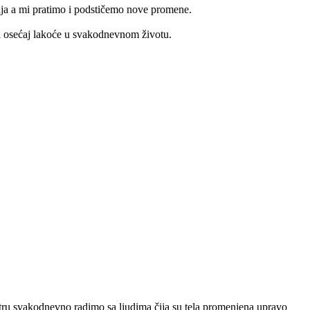
menja a mi pratimo i podstičemo nove promene.
k i osećaj lakoće u svakodnevnom životu.
Centru svakodnevno radimo sa ljudima čija su tela promenjena upravo