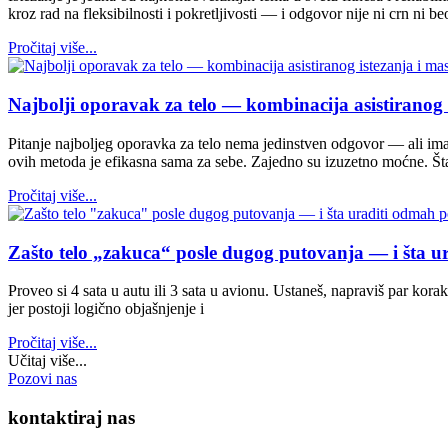
kroz rad na fleksibilnosti i pokretljivosti — i odgovor nije ni crn ni 
Pročitaj više...
Najbolji oporavak za telo — kombinacija asistiranog 
Pitanje najboljeg oporavka za telo nema jedinstven odgovor — ali ima 
ovih metoda je efikasna sama za sebe. Zajedno su izuzetno moćne. Šta do
Pročitaj više...
Zašto telo „zakuca“ posle dugog putovanja — i šta u
Proveo si 4 sata u autu ili 3 sata u avionu. Ustaneš, napraviš par kora
jer postoji logično objašnjenje i
Pročitaj više...
Učitaj više...
Pozovi nas
kontaktiraj
nas