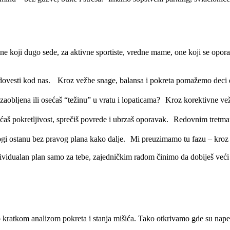
ne koji dugo sede, za aktivne sportiste, vredne mame, one koji se oporav
dovesti kod nas. Kroz vežbe snage, balansa i pokreta pomažemo deci da
zaobljena ili osećaš “težinu” u vratu i lopaticama? Kroz korektivne vežbe
ćaš pokretljivost, sprečiš povrede i ubrzaš oporavak. Redovnim tretm
nogi ostanu bez pravog plana kako dalje. Mi preuzimamo tu fazu – kroz 
vidualan plan samo za tebe, zajedničkim radom činimo da dobiješ veći ob
 kratkom analizom pokreta i stanja mišića. Tako otkrivamo gde su napetost