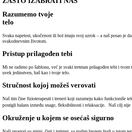
ZAŠTO IZABRATI NAS
Razumemo tvoje
telo
Svaka napetost, ukočenost ili bol imaju svoj uzrok – a naš posao je 
svakodnevnim životom.
Pristup prilagođen tebi
Mi ne radimo po šablonu, već je svaki tretman prilagođen tebi i tvom t
uvek jedinstven, baš kao i tvoje telo.
Stručnost kojoj možeš verovati
Naš tim čine fizioterapeuti i treneri koji razumeju kako funkcioniše
postigli balans između snage, fleksibilnosti i relaksacije. Naš cilj nij
Okruženje u kojem se osećaš sigurno
Naši prostori su mirni, čisti i intimni, sa malim brojem ljudi u istom