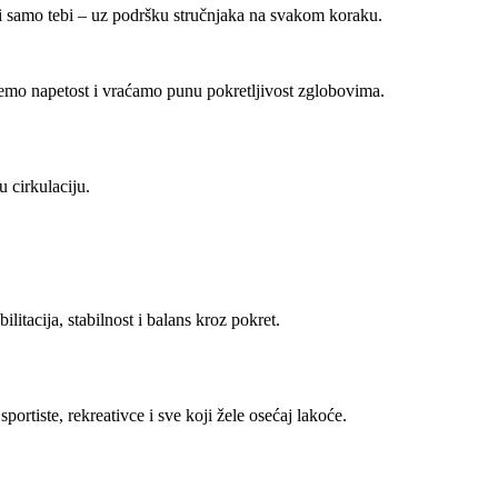
i samo tebi – uz podršku stručnjaka na svakom koraku.
jemo napetost i vraćamo punu pokretljivost zglobovima.
u cirkulaciju.
litacija, stabilnost i balans kroz pokret.
portiste, rekreativce i sve koji žele osećaj lakoće.