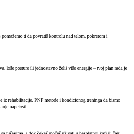
e pomažemo ti da povratiš kontrolu nad telom, pokretom i
loše posture ili jednostavno želiš više energije – tvoj plan rada je
e iz rehabilitacije, PNF metode i kondicionog treninga da bismo
tanje napetosti.
e sa tuševima, a dok čekaš možeš uživati u besplatnoj kafi ili čaju.