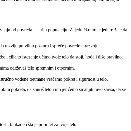
ljaju od povreda i stariju populaciju. Zajedničko im je jedno: žele da
 razviju pravilnu posturu i spreče povrede u razvoju.
 i ciljano istezanje učimo tvoje telo da stoji, hoda i diše pravilno.
anima održavaš telo spremnim i otpornim.
stručno vođene tretmane vraćamo pokret i sigurnost u telo.
im pokreta, da smiriš telo i um jer ćemo smanjiti nivo stresa, da se
i, blokade i šta je prioritet za tvoje telo.