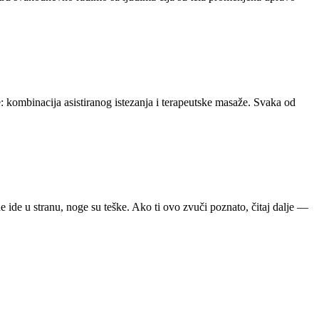
: kombinacija asistiranog istezanja i terapeutske masaže. Svaka od
ne ide u stranu, noge su teške. Ako ti ovo zvuči poznato, čitaj dalje —