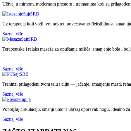
Uživaj u mirnom, modernom prostoru i tretmanima koji su prilagođen
Uz terapeuta koji vodi tvoj pokret, povećavamo fleksibilnost, smanju
Saznaj više
Terapeutske i relaks masaže za opuštanje mišića, smanjenje bola i bolj
Saznaj više
Treninzi prilagođeni tvom telu i cilju — jačanje, smanjenje masti, rehabi
Saznaj više
Poboljšaj cirkulaciju, smanji umor i ubrzaj oporavak nogu. Idealno za s
Saznaj više