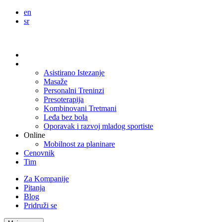
en
sr
Koncept
Usluge
Asistirano Istezanje
Masaže
Personalni Treninzi
Presoterapija
Kombinovani Tretmani
Leđa bez bola
Oporavak i razvoj mladog sportiste
Online
Mobilnost za planinare
Cenovnik
Tim
Za Kompanije
Pitanja
Blog
Pridruži se