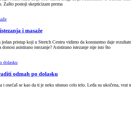
beo. Zašto postoji skepticizam prema
istezanja i masaže
jedan pristup koji u Stretch Centru vidimo da konstantno daje rezultate
nosi asistirano istezanje? Asistirano istezanje nije isto što
raditi odmah po dolasku
ka i osećaš se kao da ti je neko stisnuo celo telo. Leđa su ukočena, vrat 