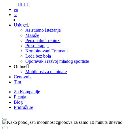
content
en
sr
Koncept
Usluge
Asistirano Istezanje
Masaže
Personalni Treninzi
Presoterapija
Kombinovani Tretmani
Leđa bez bola
Oporavak i razvoj mladog sportiste
Online
Mobilnost za planinare
Cenovnik
Tim
Za Kompanije
Pitanja
Blog
Pridruži se