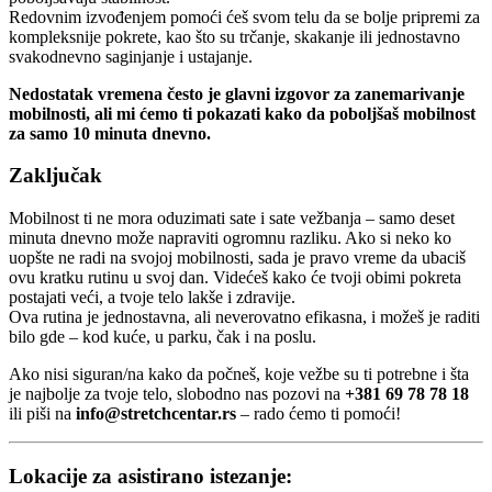
Redovnim izvođenjem pomoći ćeš svom telu da se bolje pripremi za
kompleksnije pokrete, kao što su trčanje, skakanje ili jednostavno
svakodnevno saginjanje i ustajanje.
Nedostatak vremena često je glavni izgovor za zanemarivanje
mobilnosti, ali mi ćemo ti pokazati kako da poboljšaš mobilnost
za samo 10 minuta dnevno.
Zaključak
Mobilnost ti ne mora oduzimati sate i sate vežbanja – samo deset
minuta dnevno može napraviti ogromnu razliku. Ako si neko ko
uopšte ne radi na svojoj mobilnosti, sada je pravo vreme da ubaciš
ovu kratku rutinu u svoj dan. Videćeš kako će tvoji obimi pokreta
postajati veći, a tvoje telo lakše i zdravije.
Ova rutina je jednostavna, ali neverovatno efikasna, i možeš je raditi
bilo gde – kod kuće, u parku, čak i na poslu.
Ako nisi siguran/na kako da počneš, koje vežbe su ti potrebne i šta
je najbolje za tvoje telo, slobodno nas pozovi na
+381 69 78 78 18
ili piši na
info@stretchcentar.rs
– rado ćemo ti pomoći!
Lokacije za asistirano istezanje: