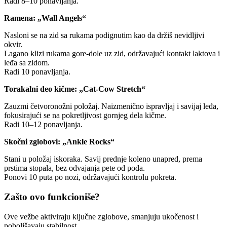
Radi 8–10 ponavljanja.
Ramena: „Wall Angels“
Nasloni se na zid sa rukama podignutim kao da držiš nevidljivi
okvir.
Lagano klizi rukama gore-dole uz zid, održavajući kontakt laktova i
leđa sa zidom.
Radi 10 ponavljanja.
Torakalni deo kičme: „Cat-Cow Stretch“
Zauzmi četvoronožni položaj. Naizmenično ispravljaj i savijaj leđa,
fokusirajući se na pokretljivost gornjeg dela kičme.
Radi 10–12 ponavljanja.
Skočni zglobovi: „Ankle Rocks“
Stani u položaj iskoraka. Savij prednje koleno unapred, prema
prstima stopala, bez odvajanja pete od poda.
Ponovi 10 puta po nozi, održavajući kontrolu pokreta.
Zašto ovo funkcioniše?
Ove vežbe aktiviraju ključne zglobove, smanjuju ukočenost i
poboljšavaju stabilnost.