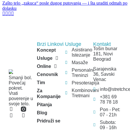
Zašto telo „zakuca“ posle dugog putovanja — i šta uraditi odmah po
dolasku
Brzi Linkovi
Usluge
Kontakt
Tošin bunar
Asistirano
Koncept
181, Novi
Istezanje
Usluge
Beograd
Masaže
Online
Sarajevska
Personalni
36, Savski
Cenovnik
Treninzi
Smanji bol.
Venac
Tim
Presoterapija
Povećaj
pokret.
info@stretchce
Kombinovani
Za
Vrati
Tretmani
Kompanije
+381 69
poverenje u
78 78 18
svoje telo.
Pitanja
Pon - Pet:
Blog
07 - 21h
Pridruži se
Subota:
09 - 16h