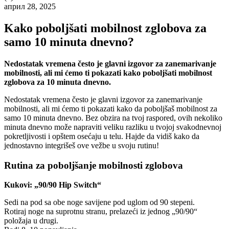
април 28, 2025
Kako poboljšati mobilnost zglobova za
samo 10 minuta dnevno?
Nedostatak vremena često je glavni izgovor za zanemarivanje
mobilnosti, ali mi ćemo ti pokazati kako poboljšati mobilnost
zglobova za 10 minuta dnevno.
Nedostatak vremena često je glavni izgovor za zanemarivanje
mobilnosti, ali mi ćemo ti pokazati kako da poboljšaš mobilnost za
samo 10 minuta dnevno. Bez obzira na tvoj raspored, ovih nekoliko
minuta dnevno može napraviti veliku razliku u tvojoj svakodnevnoj
pokretljivosti i opštem osećaju u telu. Hajde da vidiš kako da
jednostavno integrišeš ove vežbe u svoju rutinu!
Rutina za poboljšanje mobilnosti zglobova
Kukovi: „90/90 Hip Switch“
Sedi na pod sa obe noge savijene pod uglom od 90 stepeni.
Rotiraj noge na suprotnu stranu, prelazeći iz jednog „90/90“
položaja u drugi.