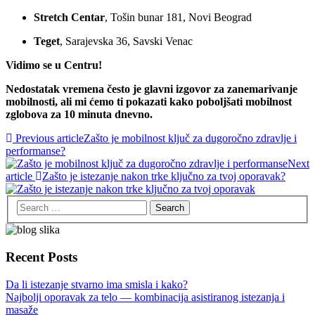
Stretch Centar
, Tošin bunar 181, Novi Beograd
Teget
, Sarajevska 36, Savski Venac
Vidimo se u Centru!
Nedostatak vremena često je glavni izgovor za zanemarivanje
mobilnosti, ali mi ćemo ti pokazati kako poboljšati mobilnost
zglobova za 10 minuta dnevno.
Previous article
Zašto je mobilnost ključ za dugoročno zdravlje i
performanse?
Next
article
Zašto je istezanje nakon trke ključno za tvoj oporavak?
Recent Posts
Da li istezanje stvarno ima smisla i kako?
Najbolji oporavak za telo — kombinacija asistiranog istezanja i
masaže