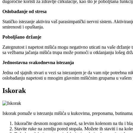
dugoročne koristi za zdravlje cirkulacije, kao što je poboljšana funkcij
Oslobađanje od stresa
Statičko istezanje aktivira vaš parasimpatički nervni sistem. Aktivir
smirenosti i opuštanja.
Poboljšano držanje
Zategnutost i napetost mišića mogu negativno uticati na vaše držanje t
sa vežbama jačanja mišića trupa može pomoći u otklanjanju lošeg drž
Jednostavna svakodnevna istezanja
Jedna od sjajnih stvari u vezi sa istezanjem je da vam nije potrebna 
oslobađanju napetosti u mnogim glavnim mišićnim grupama u vašem t
Iskorak
Iskorak pomaže u istezanju mišića u kukovima, preponama, butinama, p
Iskoračite desnom nogom napred, sa levim kolenom na tlu i b
Stavite ruke na zemlju pored stopala. Možete ih staviti i na kole