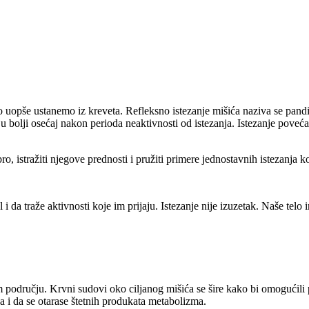
uopše ustanemo iz kreveta. Refleksno istezanje mišića naziva se pandiku
 bolji osećaj nakon perioda neaktivnosti od istezanja. Istezanje povećav
, istražiti njegove prednosti i pružiti primere jednostavnih istezanja k
i da traže aktivnosti koje im prijaju. Istezanje nije izuzetak. Naše telo
m području. Krvni sudovi oko ciljanog mišića se šire kako bi omogućili
a i da se otarase štetnih produkata metabolizma.