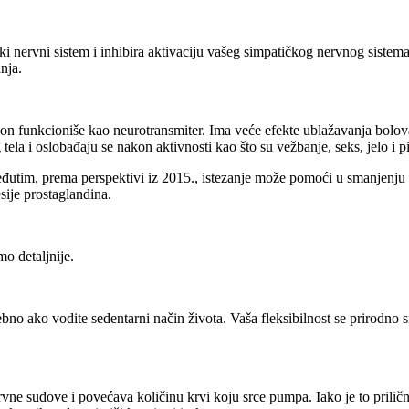
čki nervni sistem i inhibira aktivaciju vašeg simpatičkog nervnog sistem
nja.
i on funkcioniše kao neurotransmiter. Ima veće efekte ublažavanja bolova
a i oslobađaju se nakon aktivnosti kao što su vežbanje, seks, jelo i pi
eđutim, prema perspektivi iz 2015., istezanje može pomoći u smanjenju
sije prostaglandina.
mo detaljnije.
bno ako vodite sedentarni način života. Vaša fleksibilnost se prirodno s
rvne sudove i povećava količinu krvi koju srce pumpa. Iako je to priličn