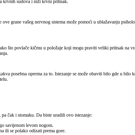
a krvnih sudova i niži krvni pritisak.
anje ove grane vašeg nervnog sistema može pomoći u ublažavanju psihološ
ako što povlače kičmu u položaje koji mogu praviti veliki pritisak na vra
anja.
nikakva posebna oprema za to. Istezanje se može obaviti bilo gde u bilo 
elu.
a čak i stomaku. Da biste uradili ovo istezanje:
lago savijenom levom nogom.
na ili se polako odizati prema gore.