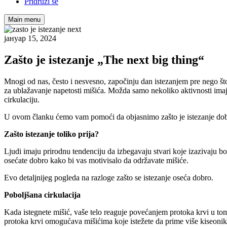
Pridruži se
Main menu
јануар 15, 2024
Zašto je istezanje „The next big thing“
Mnogi od nas, često i nesvesno, započinju dan istezanjem pre nego što 
za ublažavanje napetosti mišića. Možda samo nekoliko aktivnosti imaju
cirkulaciju.
U ovom članku ćemo vam pomoći da objasnimo zašto je istezanje dobro
Zašto istezanje toliko prija?
Ljudi imaju prirodnu tendenciju da izbegavaju stvari koje izazivaju bol 
osećate dobro kako bi vas motivisalo da održavate mišiće.
Evo detaljnijeg pogleda na razloge zašto se istezanje oseća dobro.
Poboljšana cirkulacija
Kada istegnete mišić, vaše telo reaguje povećanjem protoka krvi u to
protoka krvi omogućava mišićima koje istežete da prime više kiseonik