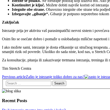
Istežite se polako.
Ne forsirajte položaj koji izaziva bol. Ako je
Kontinuitet je ključ.
Možete dobiti najviše koristi od istezanja
Istegnite obe strane.
Obavezno istegnite obe strane tela podjedn
Izbegavajte „gibanje“.
Gibanje je potpuno nepotrebno tokom is
Zaključak
Istezanje prija jer aktivira vaš parasimpatički nervni sistem i poveća
Osim što se osećate dobro i pomaže u oslobađanju mišićne napetosti i st
I ako možete sami, istezanje je dosta efikasnije uz stručnog terapeuta
smanjiti rizik od povrede. Ukoliko do sada niste, kod nas, u Stretch C
Za konsultacije, pitanja ili zakazivanje tretmana istezanja, treninga i
Tim Stretch Centra
Previous article
Zašto je istezanje toliko dobro za nas?
Recent Posts