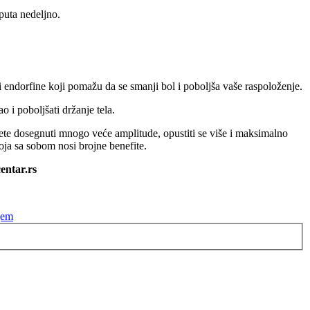
puta nedeljno.
ti endorfine koji pomažu da se smanji bol i poboljša vaše raspoloženje.
o i poboljšati držanje tela.
ožete dosegnuti mnogo veće amplitude, opustiti se više i maksimalno
oja sa sobom nosi brojne benefite.
entar.rs