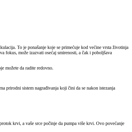
lacija. To je ponašanje koje se primećuje kod većine vrsta životinja
a fokus, može izazvati osećaj smirenosti, a čak i poboljšava
oje možete da radite redovno.
 ima prirodni sistem nagrađivanja koji čini da se nakon istezanja
 protok krvi, a vaše srce počinje da pumpa više krvi. Ovo povećanje