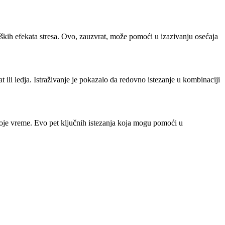
kih efekata stresa. Ovo, zauzvrat, može pomoći u izazivanju osećaja
t ili ledja. Istraživanje je pokazalo da redovno istezanje u kombinaciji
koje vreme. Evo pet ključnih istezanja koja mogu pomoći u