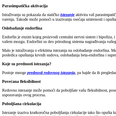
Parasimpatička aktivacija
Istraživanja su pokazala da statičko
istezanje
aktivira vaš parasimpati
varenja. Takođe može pomoći u izazivanju osećaja smirenosti i opušta
Oslobađanje endorfina
Endorfin je enzim kojeg proizvodi centralni nervni sistem i hipofiza, 
vašem mozgu. Endorfini su deo prirodnog sistema nagrađivanja vašeg tel
Malo je istraživanja o efektima istezanja na oslobađanje endorfina. M
posledica opuštanja krvnih sudova, oslobađanja beta-endorfina i supre
Koje su prednosti istezanja?
Postoje mnoge
prednosti redovnog istezanja
, pa hajde da ih pregleda
Povećana fleksibilnost
Redovno istezanje može pomoći da poboljšate vašu fleksibilnost, pose
usporavanju ovog procesa.
Poboljšana cirkulacija
Istezanje izaziva kratkoročna poboljšanja cirkulacije tako što opušta k