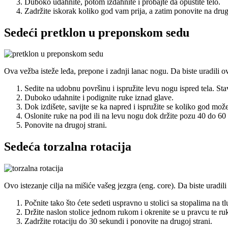
Duboko udahnite, potom izdahnite i probajte da opustite telo.
Zadržite iskorak koliko god vam prija, a zatim ponovite na drugo
Sedeći pretklon u preponskom sedu
Ova vežba isteže leđa, prepone i zadnji lanac nogu. Da biste uradili ov
Sedite na udobnu površinu i ispružite levu nogu ispred tela. Sta
Duboko udahnite i podignite ruke iznad glave.
Dok izdišete, savijte se ka napred i ispružite se koliko god može
Oslonite ruke na pod ili na levu nogu dok držite pozu 40 do 60
Ponovite na drugoj strani.
Sedeća torzalna rotacija
Ovo istezanje cilja na mišiće vašeg jezgra (eng. core). Da biste uradili
Počnite tako što ćete sedeti uspravno u stolici sa stopalima na tl
Držite naslon stolice jednom rukom i okrenite se u pravcu te ru
Zadržite rotaciju do 30 sekundi i ponovite na drugoj strani.