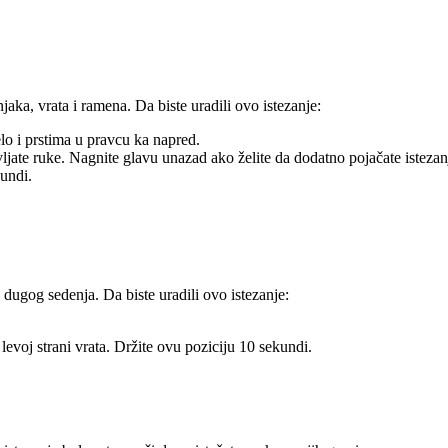
jaka, vrata i ramena. Da biste uradili ovo istezanje:
lo i prstima u pravcu ka napred.
vljate ruke. Nagnite glavu unazad ako želite da dodatno pojačate istezan
undi.
dugog sedenja. Da biste uradili ovo istezanje:
levoj strani vrata. Držite ovu poziciju 10 sekundi.