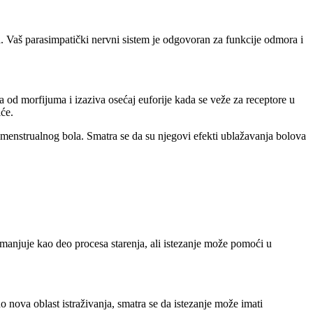
a. Vaš parasimpatički nervni sistem je odgovoran za funkcije odmora i
 od morfijuma i izaziva osećaj euforije kada se veže za receptore u
će.
 menstrualnog bola. Smatra se da su njegovi efekti ublažavanja bolova
manjuje kao deo procesa starenja, ali istezanje može pomoći u
o nova oblast istraživanja, smatra se da istezanje može imati