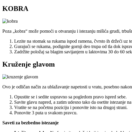
KOBRA
Poza „kobra“ može pomoći u otvaranju i istezanju mišića grudi, trbušn
Lezite na stomak sa rukama ispod ramena, čvrsto ih držeći uz te
Gurajući se rukama, podignite gornji deo trupa od tla dok ispra
Zadržite položaj sa blagim savijanjem u laktovima 30 do 60 sek
Kruženje glavom
Ovo je odličan način za ublažavanje napetosti u vratu, posebno nakon 
Opustite se i sedite uspravno sa pogledom pravo ispred sebe.
Savite glavu napred, a zatim udesno tako da osetite istezanje na 
Vratite se na početnu poziciju i ponovite isto na drugoj strani.
Ponovite 3 puta u svakom pravcu.
Saveti za bezbedno istezanje