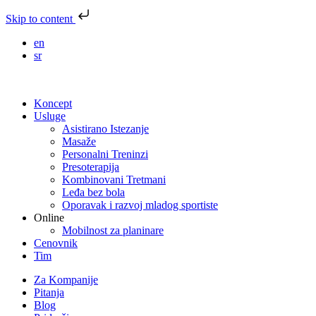
Skip to content
en
sr
Koncept
Usluge
Asistirano Istezanje
Masaže
Personalni Treninzi
Presoterapija
Kombinovani Tretmani
Leđa bez bola
Oporavak i razvoj mladog sportiste
Online
Mobilnost za planinare
Cenovnik
Tim
Za Kompanije
Pitanja
Blog