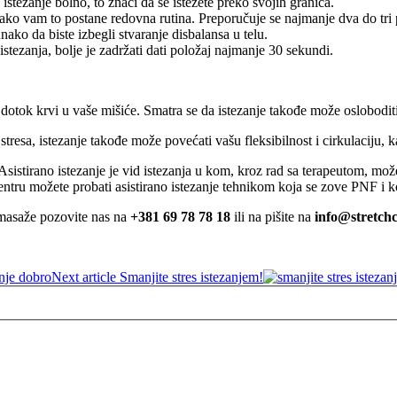
 istezanje bolno, to znači da se istežete preko svojih granica.
 ako vam to postane redovna rutina. Preporučuje se najmanje dva do tri 
ako da biste izbegli stvaranje disbalansa u telu.
tezanja, bolje je zadržati dati položaj najmanje 30 sekundi.
va dotok krvi u vaše mišiće. Smatra se da istezanje takođe može oslobodi
resa, istezanje takođe može povećati vašu fleksibilnost i cirkulaciju, ka
. Asistirano istezanje je vid istezanja u kom, kroz rad sa terapeutom, m
entru možete probati asistirano istezanje tehnikom koja se zove PNF i k
li masaže pozovite nas na
+381 69 78 78 18
ili na pišite na
info@stretchc
Next article
Smanjite stres istezanjem!