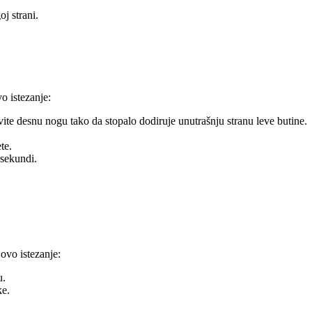
j strani.
o istezanje:
vite desnu nogu tako da stopalo dodiruje unutrašnju stranu leve butine.
te.
 sekundi.
 ovo istezanje:
u.
ke.