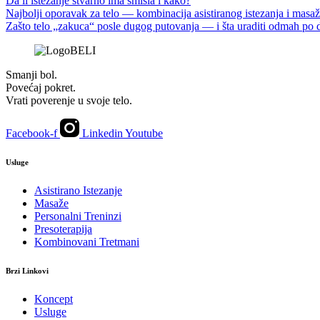
Da li istezanje stvarno ima smisla i kako?
Najbolji oporavak za telo — kombinacija asistiranog istezanja i masa
Zašto telo „zakuca“ posle dugog putovanja — i šta uraditi odmah po 
Smanji bol.
Povećaj pokret.
Vrati poverenje u svoje telo.
Facebook-f
Linkedin
Youtube
Usluge
Asistirano Istezanje
Masaže
Personalni Treninzi
Presoterapija
Kombinovani Tretmani
Brzi Linkovi
Koncept
Usluge