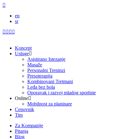
content
en
sr
Koncept
Usluge
Asistirano Istezanje
Masaže
Personalni Treninzi
Presoterapija
Kombinovani Tretmani
Leđa bez bola
Oporavak i razvoj mladog sportiste
Online
Mobilnost za planinare
Cenovnik
Tim
Za Kompanije
Pitanja
Blog