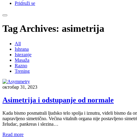
Pridruži se
Tag Archives:
asimetrija
All
Ishrana
Istezanje
Masaža
Razno
Trening
октобар 31, 2023
Asimetrija i odstupanje od normale
Kada bismo posmatrali ljudsko telo spolja i iznutra, videli bismo da on
napravljeno simetrično. Većina vitalnih organa nije postavljeno simetr
želudac, pankreas i slezina…
Read more