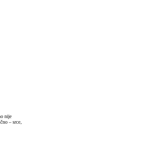
o nije
ično – srce,