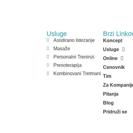
Usluge
Brzi Linko
Asistirano Istezanje
Koncept
Masaže
Usluge
Personalni Treninzi
Online
Presoterapija
Cenovnik
Kombinovani Tretmani
Tim
Za Kompanij
Pitanja
Blog
Pridruži se