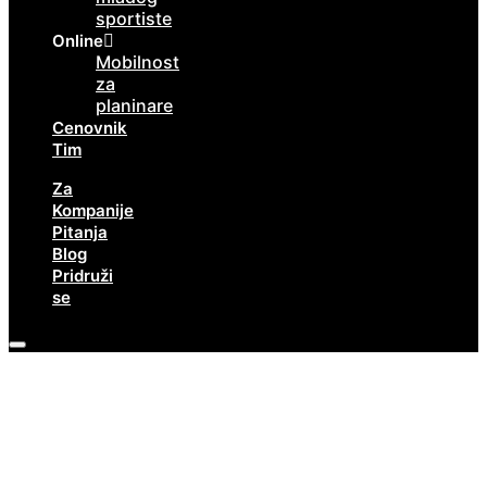
sportiste
Online
Mobilnost
za
planinare
Cenovnik
Tim
Za
Kompanije
Pitanja
Blog
Pridruži
se