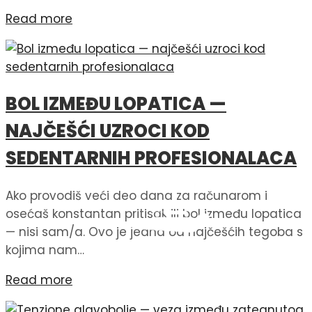
Read more
BOL IZMEĐU LOPATICA —
NAJČEŠĆI UZROCI KOD
SEDENTARNIH PROFESIONALACA
Ako provodiš veći deo dana za računarom i
osećaš konstantan pritisak ili bol između lopatica
— nisi sam/a. Ovo je jedna od najčešćih tegoba s
kojima nam…
Read more