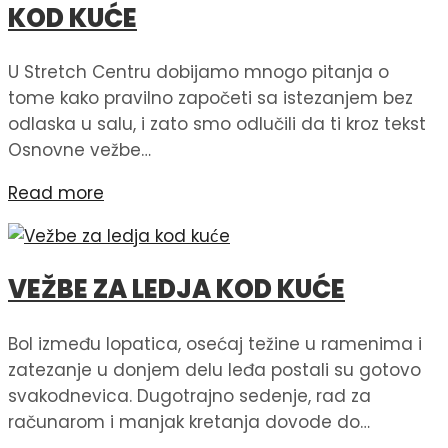
KOD KUĆE
U Stretch Centru dobijamo mnogo pitanja o
tome kako pravilno započeti sa istezanjem bez
odlaska u salu, i zato smo odlučili da ti kroz tekst
Osnovne vežbe…
Read more
VEŽBE ZA LEDJA KOD KUĆE
Bol između lopatica, osećaj težine u ramenima i
zatezanje u donjem delu leđa postali su gotovo
svakodnevica. Dugotrajno sedenje, rad za
računarom i manjak kretanja dovode do…