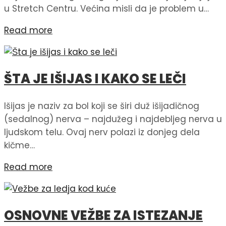
u Stretch Centru. Većina misli da je problem u…
Read more
ŠTA JE IŠIJAS I KAKO SE LEČI
Išijas je naziv za bol koji se širi duž išijadičnog
(sedalnog) nerva – najdužeg i najdebljeg nerva u
ljudskom telu. Ovaj nerv polazi iz donjeg dela
kičme…
Read more
OSNOVNE VEŽBE ZA ISTEZANJE