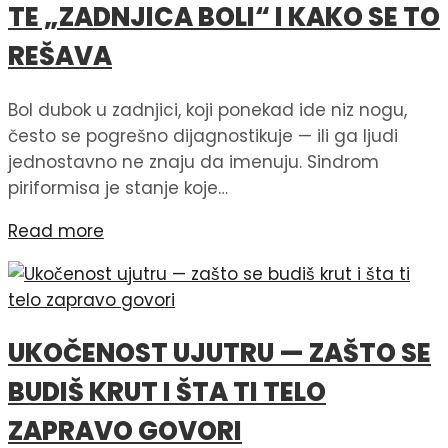
TE „ZADNJICA BOLI“ I KAKO SE TO
REŠAVA
Bol dubok u zadnjici, koji ponekad ide niz nogu,
često se pogrešno dijagnostikuje — ili ga ljudi
jednostavno ne znaju da imenuju. Sindrom
piriformisa je stanje koje…
Read more
UKOČENOST UJUTRU — ZAŠTO SE
BUDIŠ KRUT I ŠTA TI TELO
ZAPRAVO GOVORI