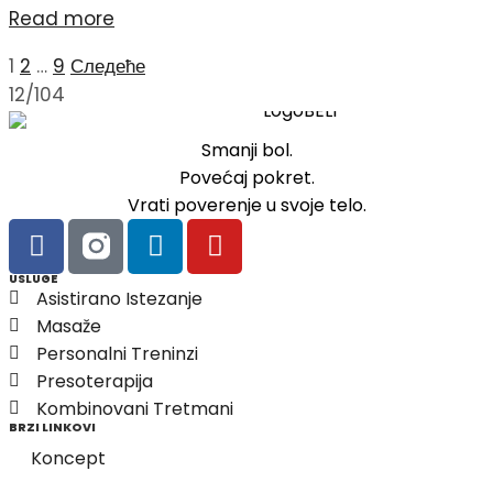
Read more
1
2
…
9
Следеће
12/104
Smanji bol.
Povećaj pokret.
Vrati poverenje u svoje telo.
USLUGE
Asistirano Istezanje
Masaže
Personalni Treninzi
Presoterapija
Kombinovani Tretmani
BRZI LINKOVI
Koncept