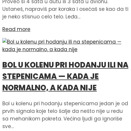
Proveo si 4 sata u autu ili 3 sata u avionu.
Ustaneš, napraviš par koraka i osećaš se kao da ti
je neko stisnuo celo telo. Leđa…
Read more
BOL U KOLENU PRI HODANJU ILI NA
STEPENICAMA — KADA JE
NORMALNO, A KADA NIJE
Bol u kolenu pri hodanju stepenicama jedan je od
prvih signala koje telo šalje da nešto nije u redu
sa mehanikom pokreta. Većina ljudi ga ignoriše
sve…