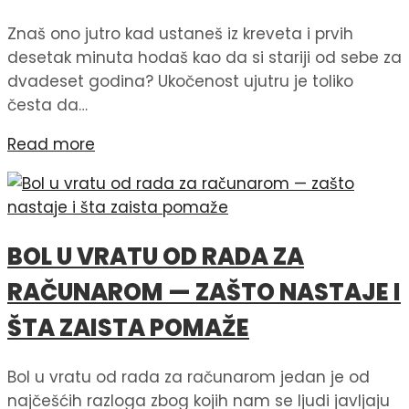
Znaš ono jutro kad ustaneš iz kreveta i prvih
desetak minuta hodaš kao da si stariji od sebe za
dvadeset godina? Ukočenost ujutru je toliko
česta da…
Read more
BOL U VRATU OD RADA ZA
RAČUNAROM — ZAŠTO NASTAJE I
ŠTA ZAISTA POMAŽE
Bol u vratu od rada za računarom jedan je od
najčešćih razloga zbog kojih nam se ljudi javljaju